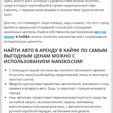
Здесь много мест, которые с удовольствие можно посетить,
среди которых крупнейший в стране национальный парк
Кармель, с прекрасными видами и множеством туристических
троп.
Для тех, кто планирует сюда поездку, надо сказать, что этот город
является идеальной отправной точкой для посещения
различных центров. Имея в собственном распоряжении
авто на
в Хайфе
, можно посетить множество мест, сохранивших
прокат
историческую ценность.
НАЙТИ АВТО В АРЕНДУ В ХАЙФЕ ПО САМЫМ
ВЫГОДНЫМ ЦЕНАМ МОЖНО С
ИСПОЛЬЗОВАНИЕМ NANIKO.COM!
С помощью нашей системы вы сможете сэкономить времяи
получить наилучший выбор предложений, лишь в несколько
простых шагов.
Введите нужные вам параметры автомобиля, желаемую точку
приема и возврата авто, будь то аэропорт, станция илицентр
города.
Наш автопарк предоставит переченьтранспортного средства
на любой запрос: экономические, седаны, минивэны,
малолитражки или внедорожники, с автоматической или
ручной коробкой передач, на бензине или дизеле.