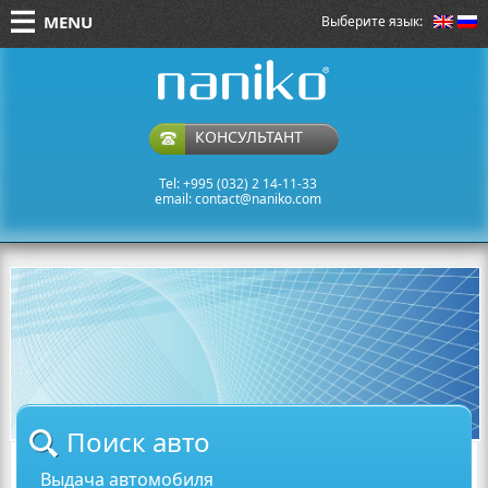
MENU
Выберите язык:
naniko rent a car
КОНСУЛЬТАНТ
Tel: +995 (032) 2 14-11-33
email:
contact@naniko.com
Поиск авто
Выдача автомобиля